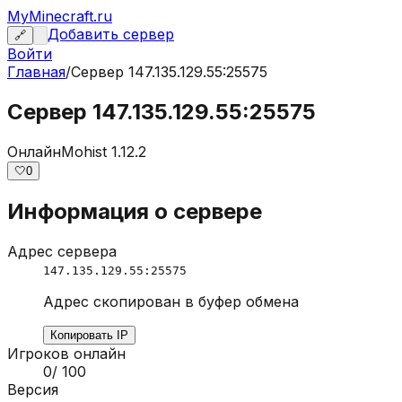
MyMinecraft.ru
Добавить сервер
🔗
Войти
Главная
/
Сервер
147.135.129.55:25575
Сервер 147.135.129.55:25575
Онлайн
Mohist 1.12.2
🤍
0
Информация о сервере
Адрес сервера
147.135.129.55:25575
Адрес скопирован в буфер обмена
Копировать IP
Игроков онлайн
0
/
100
Версия