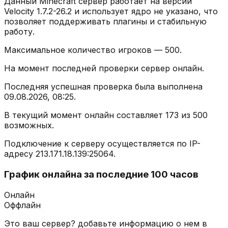
Данный Minecraft сервер работает на версии
Velocity 1.7.2-26.2
и использует ядро
не указано
, что
позволяет поддерживать плагины и стабильную
работу.
Максимальное количество игроков —
500
.
На момент последней проверки сервер
онлайн
.
Последняя успешная проверка была выполнена
09.08.2026, 08:25
.
В текущий момент онлайн составляет
173
из
500
возможных.
Подключение к серверу осуществляется по IP-
адресу
213.171.18.139
:
25064
.
График онлайна за последние 100 часов
Онлайн
Оффлайн
Это ваш сервер? добавьте информацию о нем в