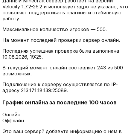
Данный Minecraft сервер работает на версии
Velocity 1.7.2-26.2
и использует ядро
не указано
, что
позволяет поддерживать плагины и стабильную
работу.
Максимальное количество игроков —
500
.
На момент последней проверки сервер
онлайн
.
Последняя успешная проверка была выполнена
10.08.2026, 19:25
.
В текущий момент онлайн составляет
243
из
500
возможных.
Подключение к серверу осуществляется по IP-
адресу
213.171.18.139
:
25089
.
График онлайна за последние 100 часов
Онлайн
Оффлайн
Это ваш сервер? добавьте информацию о нем в