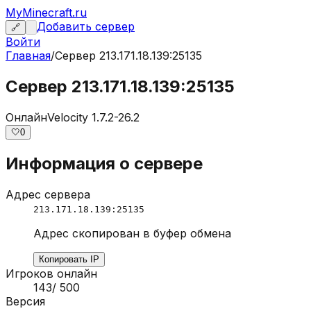
MyMinecraft.ru
Добавить сервер
🔗
Войти
Главная
/
Сервер
213.171.18.139:25135
Сервер 213.171.18.139:25135
Онлайн
Velocity 1.7.2-26.2
🤍
0
Информация о сервере
Адрес сервера
213.171.18.139:25135
Адрес скопирован в буфер обмена
Копировать IP
Игроков онлайн
143
/
500
Версия