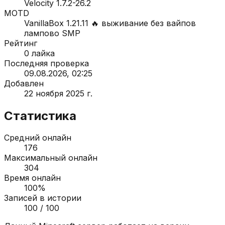
Velocity 1.7.2-26.2
MOTD
VanillaBox 1.21.11 🔥 выживание без вайпов
лампово SMP
Рейтинг
0
лайка
Последняя проверка
09.08.2026, 02:25
Добавлен
22 ноября 2025 г.
Статистика
Средний онлайн
176
Максимальный онлайн
304
Время онлайн
100
%
Записей в истории
100
/ 100