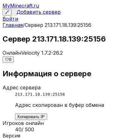
MyMinecraft.ru
Добавить сервер
🔗
Войти
Главная
/
Сервер
213.171.18.139:25156
Сервер 213.171.18.139:25156
Онлайн
Velocity 1.7.2-26.2
🤍
0
Информация о сервере
Адрес сервера
213.171.18.139:25156
Адрес скопирован в буфер обмена
Копировать IP
Игроков онлайн
40
/
500
Версия