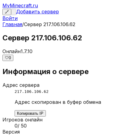
MyMinecraft.ru
Добавить сервер
🔗
Войти
Главная
/
Сервер
217.106.106.62
Сервер 217.106.106.62
Онлайн
1.7.10
🤍
0
Информация о сервере
Адрес сервера
217.106.106.62
Адрес скопирован в буфер обмена
Копировать IP
Игроков онлайн
0
/
50
Версия