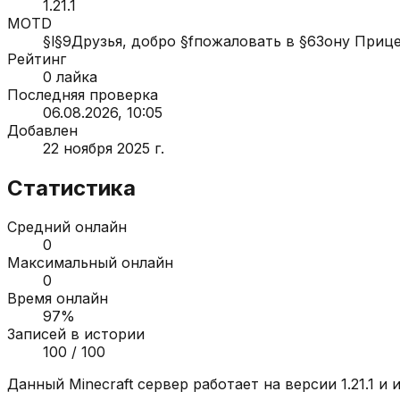
1.21.1
MOTD
§l§9Друзья, добро §fпожаловать в §6Зону Прице
Рейтинг
0
лайка
Последняя проверка
06.08.2026, 10:05
Добавлен
22 ноября 2025 г.
Статистика
Средний онлайн
0
Максимальный онлайн
0
Время онлайн
97
%
Записей в истории
100
/ 100
Данный Minecraft сервер работает на версии
1.21.1
и и