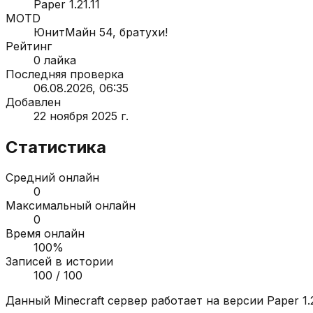
Paper 1.21.11
MOTD
ЮнитМайн 54, братухи!
Рейтинг
0
лайка
Последняя проверка
06.08.2026, 06:35
Добавлен
22 ноября 2025 г.
Статистика
Средний онлайн
0
Максимальный онлайн
0
Время онлайн
100
%
Записей в истории
100
/ 100
Данный Minecraft сервер работает на версии
Paper 1.2