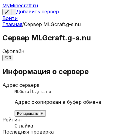
MyMinecraft.ru
Добавить сервер
🔗
Войти
Главная
/
Сервер
MLGcraft.g-s.nu
Сервер MLGcraft.g-s.nu
Оффлайн
🤍
0
Информация о сервере
Адрес сервера
MLGcraft.g-s.nu
Адрес скопирован в буфер обмена
Копировать IP
Рейтинг
0
лайка
Последняя проверка