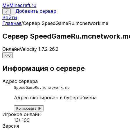
MyMinecraft.ru
Добавить сервер
🔗
Войти
Главная
/
Сервер
SpeedGameRu.mcnetwork.me
Сервер SpeedGameRu.mcnetwork.m
Онлайн
Velocity 1.7.2-26.2
🤍
0
Информация о сервере
Адрес сервера
SpeedGameRu.mcnetwork.me
Адрес скопирован в буфер обмена
Копировать IP
Игроков онлайн
13
/
100
Версия