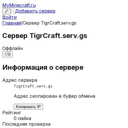
MyMinecraft.ru
Добавить сервер
🔗
Войти
Главная
/
Сервер
TigrCraft.serv.gs
Сервер TigrCraft.serv.gs
Оффлайн
🤍
0
Информация о сервере
Адрес сервера
TigrCraft.serv.gs
Адрес скопирован в буфер обмена
Копировать IP
Рейтинг
0
лайка
Последняя проверка