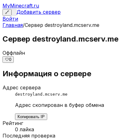
MyMinecraft.ru
Добавить сервер
🔗
Войти
Главная
/
Сервер
destroyland.mcserv.me
Сервер destroyland.mcserv.me
Оффлайн
🤍
0
Информация о сервере
Адрес сервера
destroyland.mcserv.me
Адрес скопирован в буфер обмена
Копировать IP
Рейтинг
0
лайка
Последняя проверка