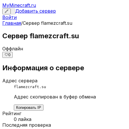
MyMinecraft.ru
Добавить сервер
🔗
Войти
Главная
/
Сервер
flamezcraft.su
Сервер flamezcraft.su
Оффлайн
🤍
0
Информация о сервере
Адрес сервера
flamezcraft.su
Адрес скопирован в буфер обмена
Копировать IP
Рейтинг
0
лайка
Последняя проверка