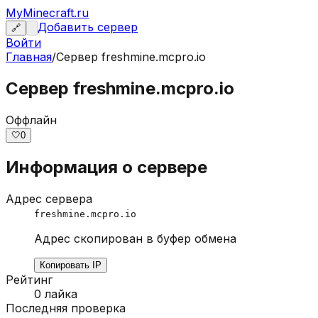
MyMinecraft.ru
Добавить сервер
🔗
Войти
Главная
/
Сервер
freshmine.mcpro.io
Сервер freshmine.mcpro.io
Оффлайн
🤍
0
Информация о сервере
Адрес сервера
freshmine.mcpro.io
Адрес скопирован в буфер обмена
Копировать IP
Рейтинг
0
лайка
Последняя проверка