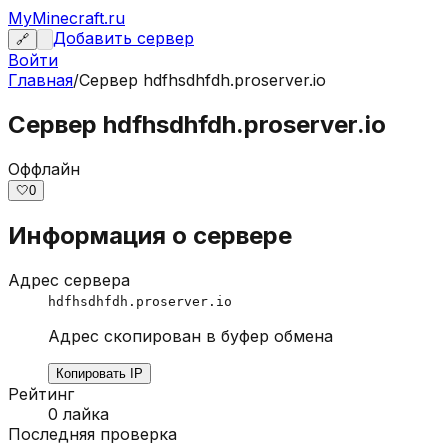
MyMinecraft.ru
Добавить сервер
🔗
Войти
Главная
/
Сервер
hdfhsdhfdh.proserver.io
Сервер hdfhsdhfdh.proserver.io
Оффлайн
🤍
0
Информация о сервере
Адрес сервера
hdfhsdhfdh.proserver.io
Адрес скопирован в буфер обмена
Копировать IP
Рейтинг
0
лайка
Последняя проверка