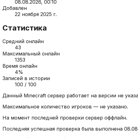
08.08.2026, 00:10
Добавлен
22 ноября 2025 г.
Статистика
Средний онлайн
43
Максимальный онлайн
1353
Время онлайн
4
%
Записей в истории
100
/ 100
Данный Minecraft сервер работает на версии
не указ
Максимальное количество игроков —
не указано
.
На момент последней проверки сервер
оффлайн
.
Последняя успешная проверка была выполнена
08.08