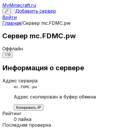
MyMinecraft.ru
Добавить сервер
🔗
Войти
Главная
/
Сервер
mc.FDMC.pw
Сервер mc.FDMC.pw
Оффлайн
🤍
0
Информация о сервере
Адрес сервера
mc.FDMC.pw
Адрес скопирован в буфер обмена
Копировать IP
Рейтинг
0
лайка
Последняя проверка