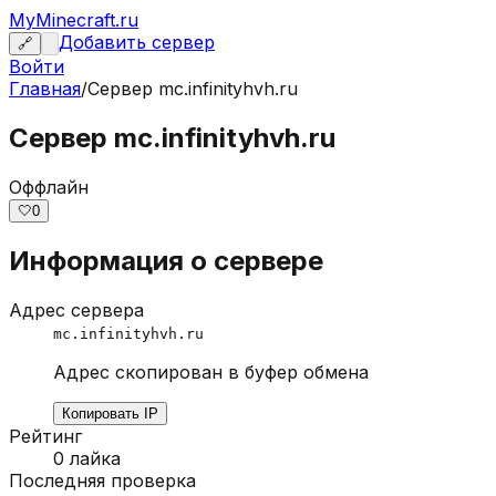
MyMinecraft.ru
Добавить сервер
🔗
Войти
Главная
/
Сервер
mc.infinityhvh.ru
Сервер mc.infinityhvh.ru
Оффлайн
🤍
0
Информация о сервере
Адрес сервера
mc.infinityhvh.ru
Адрес скопирован в буфер обмена
Копировать IP
Рейтинг
0
лайка
Последняя проверка