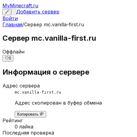
MyMinecraft.ru
Добавить сервер
🔗
Войти
Главная
/
Сервер
mc.vanilla-first.ru
Сервер mc.vanilla-first.ru
Оффлайн
🤍
0
Информация о сервере
Адрес сервера
mc.vanilla-first.ru
Адрес скопирован в буфер обмена
Копировать IP
Рейтинг
0
лайка
Последняя проверка