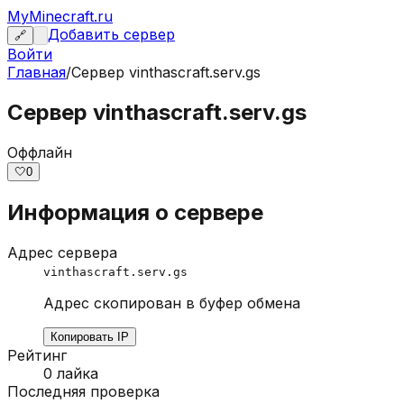
MyMinecraft.ru
Добавить сервер
🔗
Войти
Главная
/
Сервер
vinthascraft.serv.gs
Сервер vinthascraft.serv.gs
Оффлайн
🤍
0
Информация о сервере
Адрес сервера
vinthascraft.serv.gs
Адрес скопирован в буфер обмена
Копировать IP
Рейтинг
0
лайка
Последняя проверка